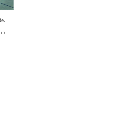
de.
 in