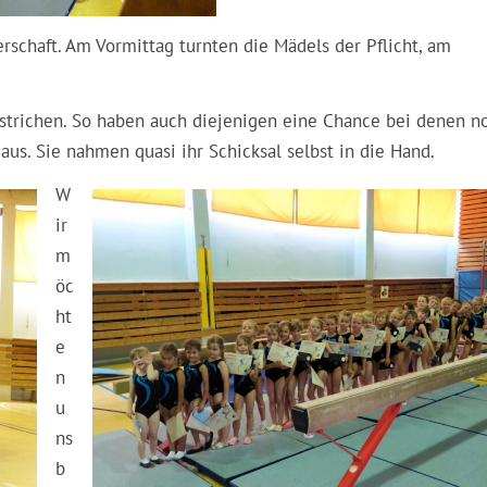
rschaft. Am Vormittag turnten die Mädels der Pflicht, am
estrichen. So haben auch diejenigen eine Chance bei denen n
 aus. Sie nahmen quasi ihr Schicksal selbst in die Hand.
W
ir
m
öc
ht
e
n
u
ns
b