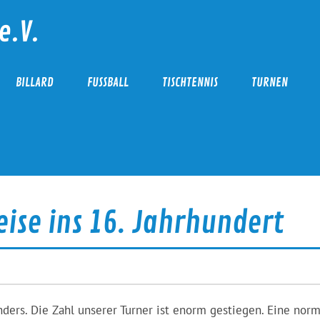
e.V.
BILLARD
FUSSBALL
TISCHTENNIS
TURNEN
eise ins 16. Jahrhundert
nders. Die Zahl unserer Turner ist enorm gestiegen. Eine nor