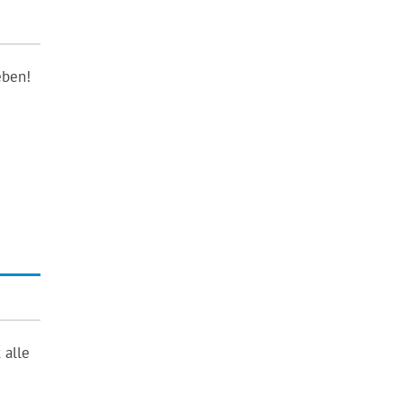
eben!
 alle