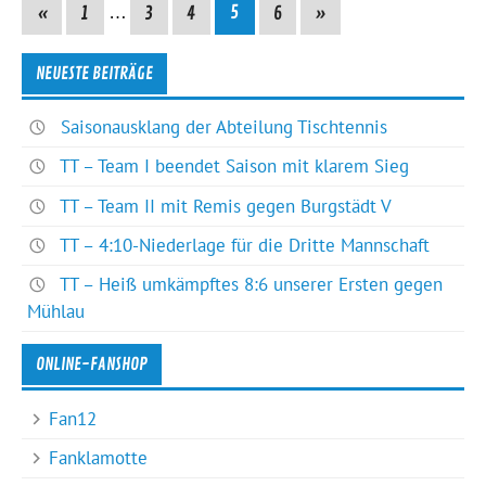
«
1
…
3
4
5
6
»
NEUESTE BEITRÄGE
Saisonausklang der Abteilung Tischtennis
TT – Team I beendet Saison mit klarem Sieg
TT – Team II mit Remis gegen Burgstädt V
TT – 4:10-Niederlage für die Dritte Mannschaft
TT – Heiß umkämpftes 8:6 unserer Ersten gegen
Mühlau
ONLINE-FANSHOP
Fan12
Fanklamotte