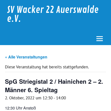
Skip
to
SV Wacker 22 Auerswalde
content
e.V.
« Alle Veranstaltungen
Diese Veranstaltung hat bereits stattgefunden.
SpG Striegistal 2 / Hainichen 2 – 2.
Männer 6. Spieltag
2. Oktober, 2022 um 12:30
-
14:00
12:30 Uhr Anstoß