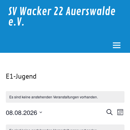
Skip
to
SV Wacker 22 Auerswalde
content
e.V.
E1-Jugend
Es sind keine anstehenden Veranstaltungen vorhanden.
Veranstalt
Vera
08.08.2026
Suche
Suche
Ansi
Monat
Datum
und
Navi
wählen.
Kalender
Ansichten,
von
Navigation