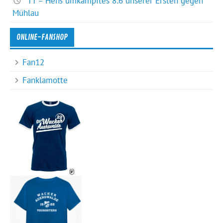
TT – Heiß umkämpftes 8:6 unserer Ersten gegen
Mühlau
ONLINE-FANSHOP
Fan12
Fanklamotte