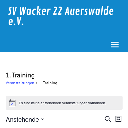
Skip
to
SV Wacker 22 Auerswalde
content
e.V.
1. Training
Veranstaltungen
1. Training
Veranstaltungen
Es sind keine anstehenden Veranstaltungen vorhanden.
Hinweis
Veranstalt
Vera
Anstehende
Suche
Suche
Ansi
Liste
Datum
und
Navi