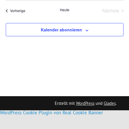
wählen.
Ansichten,
Navigation
Heute
Nächste
Veranstaltungen
Vorherige
Veransta
Kalender abonnieren
Erstellt mit
WordPress
und
Glades
.
WordPress Cookie Plugin von Real Cookie Banner