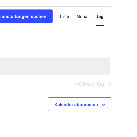
Veranstaltung
Ansichten-
eranstaltungen suchen
Liste
Monat
Tag
Navigation
Nächster Tag
Kalender abonnieren