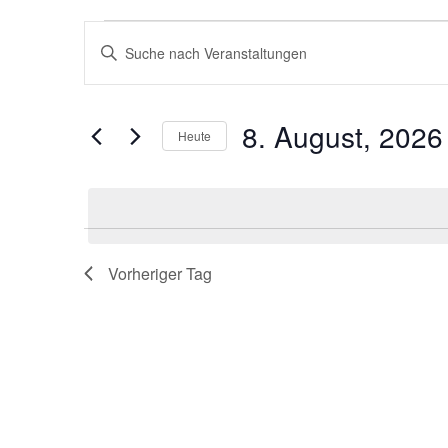
Veranstaltungen
Veranstaltungen
Bitte
für
Suche
Schlüsselwort
8.
und
eingeben.
August,
Ansichten,
Suche
2026
Navigation
nach
Veranstaltungen
8. August, 2026
Schlüsselwort.
Heute
Datum
wählen.
Vorheriger Tag