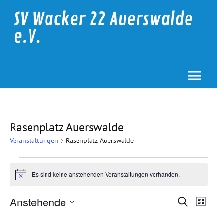
Skip
to
SV Wacker 22 Auerswalde
content
e.V.
Rasenplatz Auerswalde
Veranstaltungen
Rasenplatz Auerswalde
Veranstaltungen
Es sind keine anstehenden Veranstaltungen vorhanden.
Hinweis
Veranstalt
Vera
Anstehende
Suche
Suche
Ansi
Liste
Datum
und
Navi