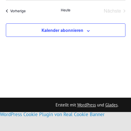
wählen.
Ansichten,
Navigation
Heute
Nächste
Veranstaltungen
Vorherige
Veransta
Kalender abonnieren
Erstellt mit
WordPress
und
Glades
.
WordPress Cookie Plugin von Real Cookie Banner