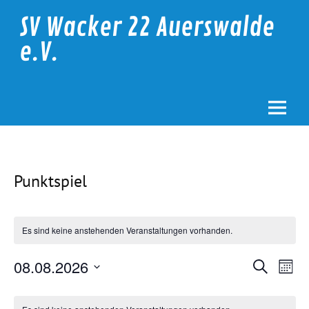
Skip
to
SV Wacker 22 Auerswalde
content
e.V.
Punktspiel
Es sind keine anstehenden Veranstaltungen vorhanden.
Veranstalt
Vera
08.08.2026
Suche
Suche
Ansi
Monat
Datum
und
Navi
wählen.
Kalender
Ansichten,
von
Navigation