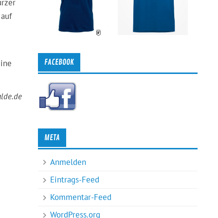
urzer
 auf
FACEBOOK
eine
lde.de
META
Anmelden
Eintrags-Feed
Kommentar-Feed
WordPress.org