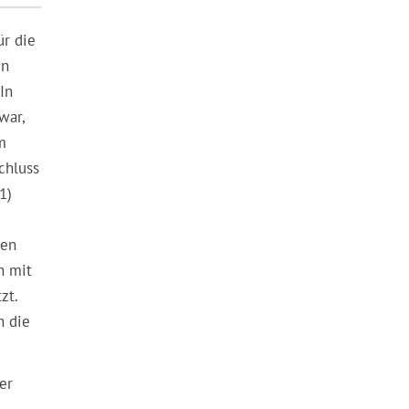
ür die
en
In
war,
m
chluss
1)
hen
n mit
zt.
n die
er