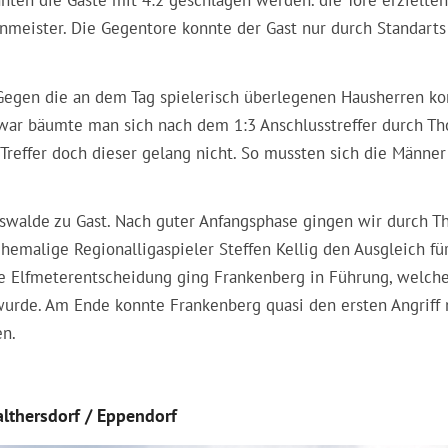
nten die Gäste mit 4:2 geschlagen werden. die Tore erzielten
meister. Die Gegentore konnte der Gast nur durch Standarts
. Gegen die an dem Tag spielerisch überlegenen Hausherren k
war bäumte man sich nach dem 1:3 Anschlusstreffer durch T
reffer doch dieser gelang nicht. So mussten sich die Männe
rswalde zu Gast. Nach guter Anfangsphase gingen wir durch 
emalige Regionalligaspieler Steffen Kellig den Ausgleich fü
te Elfmeterentscheidung ging Frankenberg in Führung, welch
wurde. Am Ende konnte Frankenberg quasi den ersten Angriff
en.
lthersdorf / Eppendorf