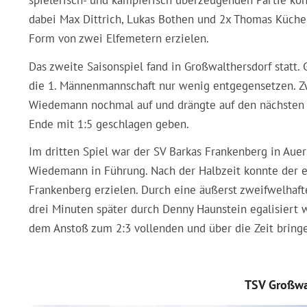
spielerisch- und kämpferisch überzeugenden Partie kon
dabei Max Dittrich, Lukas Bothen und 2x Thomas Küchen
Form von zwei Elfemetern erzielen.
Das zweite Saisonspiel fand in Großwalthersdorf statt
die 1. Männenmannschaft nur wenig entgegensetzen. Z
Wiedemann nochmal auf und drängte auf den nächsten T
Ende mit 1:5 geschlagen geben.
Im dritten Spiel war der SV Barkas Frankenberg in Aue
Wiedemann in Führung. Nach der Halbzeit konnte der eh
Frankenberg erzielen. Durch eine äußerst zweifwelhaf
drei Minuten später durch Denny Haunstein egalisiert 
dem Anstoß zum 2:3 vollenden und über die Zeit bring
TSV Großwa