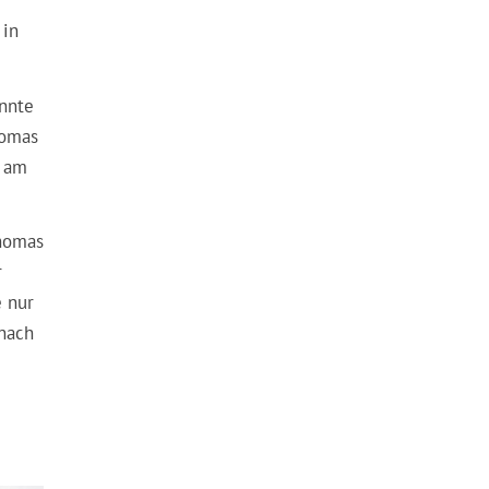
 in
onnte
homas
r am
Thomas
r
e nur
 nach