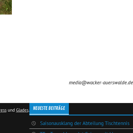
media@wacker-auerswalde.de
NEUESTE BEITRÄGE
ress
und
Glades
.
Saisonausklang der Abteilung Tischtennis