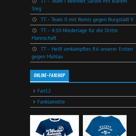
TT – Team I beendet Saison mit klarem
Sieg
TT – Team II mit Remis gegen Burgstädt V
TT – 4:10-Niederlage für die Dritte
Mannschaft
TT – Heiß umkämpftes 8:6 unserer Ersten
gegen Mühlau
ONLINE-FANSHOP
Fan12
Fanklamotte