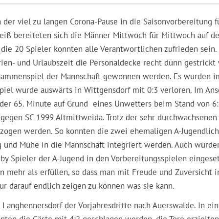
er viel zu langen Corona-Pause in die Saisonvorbereitung f
weiß bereiteten sich die Männer Mittwoch für Mittwoch auf d
die 20 Spieler konnten alle Verantwortlichen zufrieden sein. 
ien- und Urlaubszeit die Personaldecke recht dünn gestrickt 
Zusammenspiel der Mannschaft gewonnen werden. Es wurden i
Spiel wurde auswärts in Wittgensdorf mit 0:3 verloren. Im Ans
 der 65. Minute auf Grund eines Unwetters beim Stand von 6:
 gegen SC 1999 Altmittweida. Trotz der sehr durchwachsenen
gezogen werden. So konnten die zwei ehemaligen A-Jugendlic
ng und Mühe in die Mannschaft integriert werden. Auch wurde
arby Spieler der A-Jugend in den Vorbereitungsspielen eingeset
 mehr als erfüllen, so dass man mit Freude und Zuversicht i
ur darauf endlich zeigen zu können was sie kann.
Langhennersdorf der Vorjahresdritte nach Auerswalde. In ein