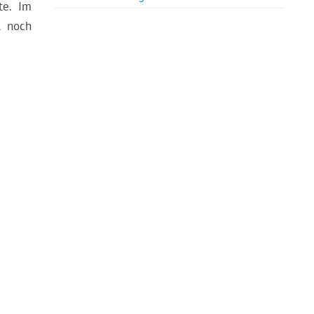
te. Im
l noch