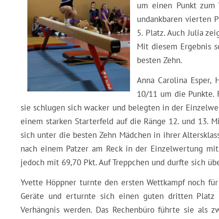
um einen Punkt zum V
undankbaren vierten P
5. Platz. Auch Julia z
Mit diesem Ergebnis sc
besten Zehn.
Anna Carolina Esper, 
10/11 um die Punkte. F
sie schlugen sich wacker und belegten in der Einzelwer
einem starken Starterfeld auf die Ränge 12. und 13. M
sich unter die besten Zehn Mädchen in ihrer Altersklass
nach einem Patzer am Reck in der Einzelwertung mit 
jedoch mit 69,70 Pkt. Auf Treppchen und durfte sich üb
Yvette Höppner turnte den ersten Wettkampf noch für
Geräte und erturnte sich einen guten dritten Platz 
Verhängnis werden. Das Rechenbüro führte sie als zw