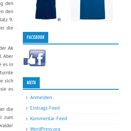
ng den
en den
latz 9.
er die
FACEBOOK
der Ak
. Aber
e es in
turnte
te sich
META
sie es
Anmelden
Eintrags-Feed
an die
el zum
Kommentar-Feed
walder
WordPress.org