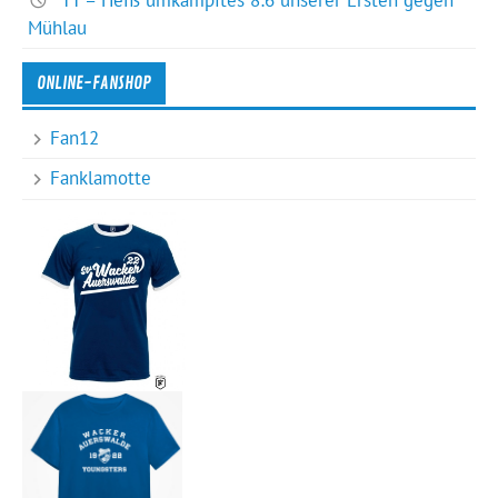
TT – Heiß umkämpftes 8:6 unserer Ersten gegen
Mühlau
ONLINE-FANSHOP
Fan12
Fanklamotte