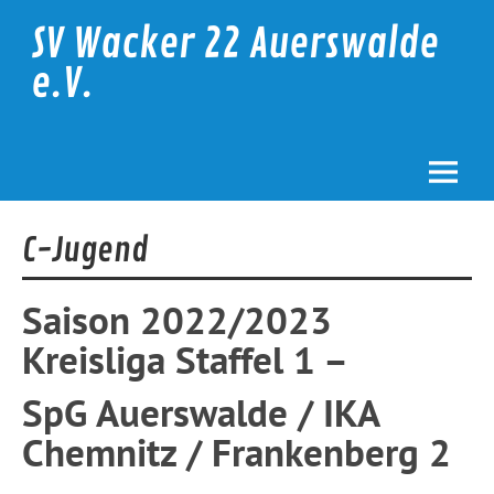
Skip
to
SV Wacker 22 Auerswalde
content
e.V.
C-Jugend
Saison 2022/2023
Kreisliga Staffel 1 –
SpG Auerswalde / IKA
Chemnitz / Frankenberg 2