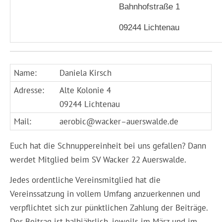
Bahnhofstraße 1
09244 Lichtenau
Name:
Daniela Kirsch
Adresse:
Alte Kolonie 4
09244 Lichtenau
Mail:
aerobic@
wacker
–
auerswalde
.de
Euch hat die Schnuppereinheit bei uns gefallen? Dann
werdet Mitglied beim
SV
Wacker
22
Auerswalde
.
Jedes ordentliche Vereinsmitglied hat die
Vereinssatzung in vollem Umfang anzuerkennen und
verpflichtet sich zur pünktlichen Zahlung der Beiträge.
Der Beitrag ist halbjährlich, jeweils im März und im