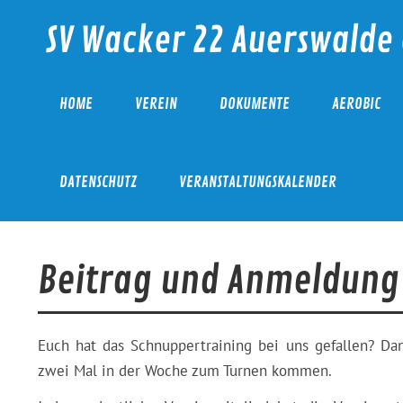
Skip
to
SV Wacker 22 Auerswalde 
content
HOME
VEREIN
DOKUMENTE
AEROBIC
DATENSCHUTZ
VERANSTALTUNGSKALENDER
Beitrag und Anmeldung
Euch hat das Schnuppertraining bei uns gefallen? D
zwei Mal in der Woche zum Turnen kommen.