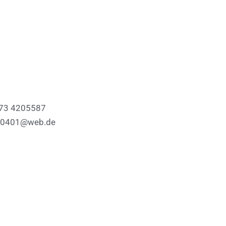
73 4205587
i_0401@web.de