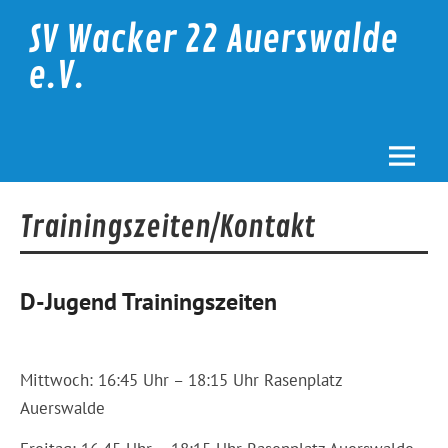
Skip
to
SV Wacker 22 Auerswalde
content
e.V.
Trainingszeiten/Kontakt
D-Jugend Trainingszeiten
Mittwoch: 16:45 Uhr – 18:15 Uhr Rasenplatz
Auerswalde