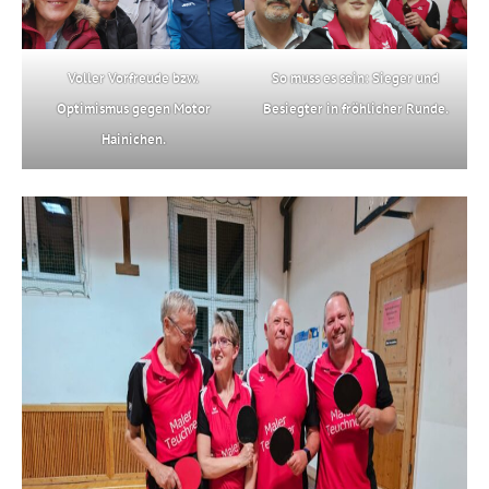
Voller Vorfreude bzw.
So muss es sein: Sieger und
Optimismus gegen Motor
Besiegter in fröhlicher Runde.
Hainichen.