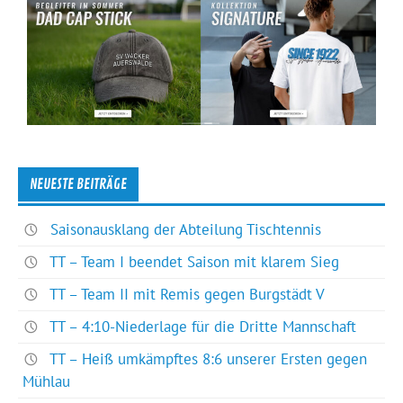
NEUESTE BEITRÄGE
Saisonausklang der Abteilung Tischtennis
TT – Team I beendet Saison mit klarem Sieg
TT – Team II mit Remis gegen Burgstädt V
TT – 4:10-Niederlage für die Dritte Mannschaft
TT – Heiß umkämpftes 8:6 unserer Ersten gegen
Mühlau