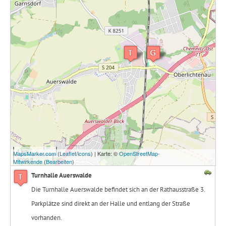
1 km
MapsMarker.com
(
Leaflet
/
icons
) | Karte: ©
OpenStreetMap-
3000 ft
Mitwirkende
(
Bearbeiten
)
Turnhalle Auerswalde
Die Turnhalle Auerswalde befindet sich an der Rathausstraße 3.
Parkplätze sind direkt an der Halle und entlang der Straße
vorhanden.