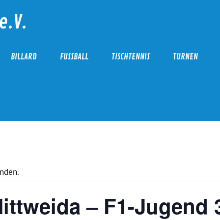
e.V.
BILLARD
FUSSBALL
TISCHTENNIS
TURNEN
unden.
ttweida – F1-Jugend 3