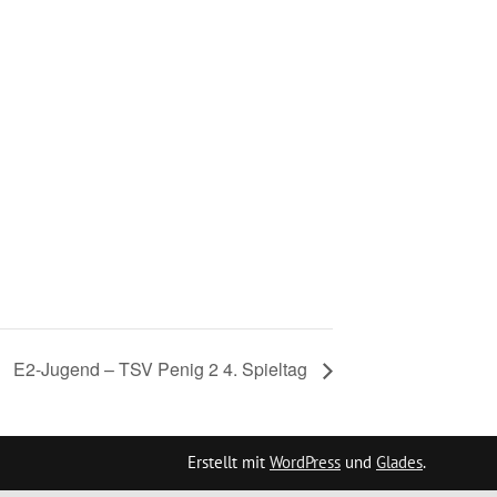
E2-Jugend – TSV Penig 2 4. Spieltag
Erstellt mit
WordPress
und
Glades
.