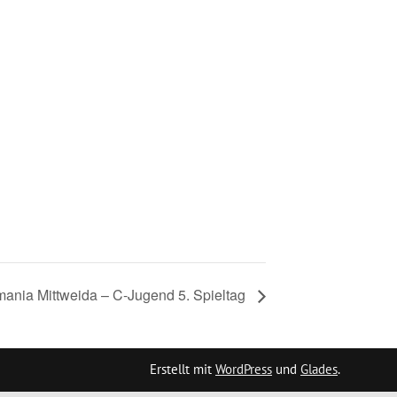
ania Mittweida – C-Jugend 5. Spieltag
Erstellt mit
WordPress
und
Glades
.