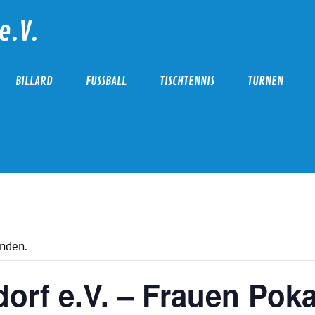
e.V.
BILLARD
FUSSBALL
TISCHTENNIS
TURNEN
unden.
orf e.V. – Frauen Poka