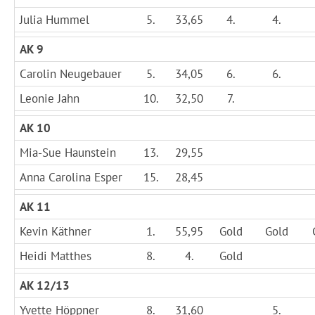
Julia Hummel
5.
33,65
4.
4.
AK 9
Carolin Neugebauer
5.
34,05
6.
6.
Leonie Jahn
10.
32,50
7.
AK 10
Mia-Sue Haunstein
13.
29,55
Anna Carolina Esper
15.
28,45
AK 11
Kevin Käthner
1.
55,95
Gold
Gold
Heidi Matthes
8.
4.
Gold
AK 12/13
Yvette Höppner
8.
31,60
5.