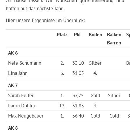
zu Hause lassen. Wir wünschen gute Besserung und
hoffen auf das nächste Jahr.
Hier unsere Ergebnisse im Überblick:
Platz
Pkt.
Boden
Balken
S
Barren
AK 6
Nele Schumann
2.
33,10
Silber
B
Lina Jahn
6.
31,05
4.
AK 7
Sarah Feller
1.
37,25
Gold
Silber
Laura Döhler
12.
31,85
4.
Max Neugebauer
1.
36,40
Gold
Gold
S
AK 8