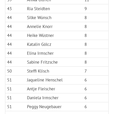
43
Ria Steidten
9
44
Silke Wünsch
8
44
Annelie Knorr
8
44
Heike Wüstner
8
44
Katalin Gölcz
8
44
Elina Irmscher
8
44
Sabine Fritzsche
8
50
Steffi Klisch
7
51
Jaqueline Henschel
6
51
Antje Fleischer
6
51
Daniela Irmscher
6
51
Peggy Neugebauer
6