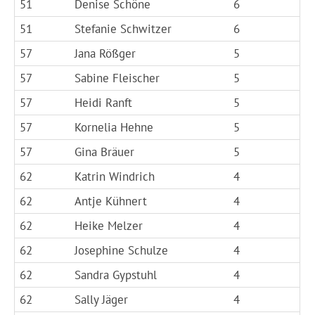
51
Denise Schöne
6
51
Stefanie Schwitzer
6
57
Jana Rößger
5
57
Sabine Fleischer
5
57
Heidi Ranft
5
57
Kornelia Hehne
5
57
Gina Bräuer
5
62
Katrin Windrich
4
62
Antje Kühnert
4
62
Heike Melzer
4
62
Josephine Schulze
4
62
Sandra Gypstuhl
4
62
Sally Jäger
4