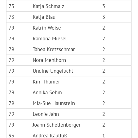
73
Katja Schmalzl
3
73
Katja Blau
3
79
Katrin Weise
2
79
Ramona Miesel
2
79
Tabea Kretzschmar
2
79
Nora Mehlhorn
2
79
Undine Ungefucht
2
79
Kim Thümer
2
79
Annika Sehm
2
79
Mia-Sue Haunstein
2
79
Leonie Jahn
2
79
Joann Schellenberger
2
93
Andrea Kaulfuß
1