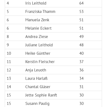
4
Iris Leithold
64
5
Franziska Thamm
53
6
Manuela Zenk
51
6
Melanie Eckert
51
8
Andrea Ziese
49
9
Juliane Leithold
48
10
Heike Günther
40
11
Kerstin Fleischer
37
12
Anja Leuoth
36
13
Laura Harlaß
34
14
Chantal Gläser
31
15
Jette Sophie Ranft
30
15
Susann Paulig
30