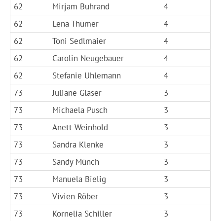
62
Mirjam Buhrand
4
62
Lena Thümer
4
62
Toni Sedlmaier
4
62
Carolin Neugebauer
4
62
Stefanie Uhlemann
4
73
Juliane Glaser
3
73
Michaela Pusch
3
73
Anett Weinhold
3
73
Sandra Klenke
3
73
Sandy Münch
3
73
Manuela Bielig
3
73
Vivien Röber
3
73
Kornelia Schiller
3