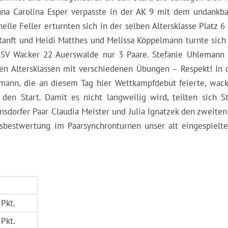
Anna Carolina Esper verpasste in der AK 9 mit dem undankba
lle Feller erturnten sich in der selben Altersklasse Platz 6
 Ranft und Heidi Matthes und Melissa Köppelmann turnte sich 
n SV Wacker 22 Auerswalde nur 3 Paare. Stefanie Uhlemann 
hen Altersklassen mit verschiedenen Übungen – Respekt! In 
mann, die an diesem Tag hier Wettkampfdebüt feierte, wack
den Start. Damit es nicht langweilig wird, teilten sich St
orfer Paar Claudia Meister und Julia Ignatzek den zweiten 
sbestwertung im Paarsynchronturnen unser alt eingespielte
 Pkt.
 Pkt.