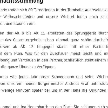
ihnachtsstimmung
de trafen sich 80 Turnerinnen in der Turnhalle Auerwalde z
e Weihnachtslieder und unsere Wichtel luden auch zahl
en und Staunen ein.
nen der AK 8 bis AK 11 ersetzten das Sprunggerät durc
te das Gesamtergebnis schon einmal ganz schön durchei
roßen ab AK 12 hingegen stand mit einer Partneri
uf dem Plan. Was für den Zuschauer meist leicht und m
Übung und Vertrauen in den Partner, schließlich steht einem
r die ganze Übung zu Verfügung.
hmen wie jedes Jahr unser Schneemann und seine Wichte
on unserem neuen Bürgermeister Andreas Graf unterstütz
d wenige Minuten später bei uns in der Halle die Urkunden 
 Hummel und Ina Hegenbarth an den Start. Sie schlugen sich 