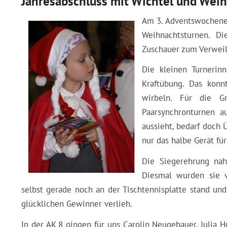
Jahresabschluss mit Wichtel und We
Am 3. Adventswochenen
Weihnachtsturnen. Di
Zuschauer zum Verweil
Die kleinen Turnerin
Kraftübung. Das konn
wirbeln. Für die G
Paarsynchronturnen a
aussieht, bedarf doch 
nur das halbe Gerät fü
Die Siegerehrung na
Diesmal wurden sie v
selbst gerade noch an der Tischtennisplatte stand un
glücklichen Gewinner verlieh.
In der AK 8 gingen für uns Carolin Neugebauer, Julia