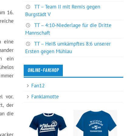
TT – Team II mit Remis gegen
um 16.
Burgstädt V
reiche
TT – 4:10-Niederlage für die Dritte
Mannschaft
h eine
TT – Heiß umkämpftes 8:6 unserer
nander
Ersten gegen Mühlau
n ein
ühelos
ONLINE-FANSHOP
 immer
Fan12
Fanklamotte
l vor.
t, der
an die
wacker