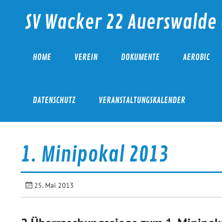
Skip
to
SV Wacker 22 Auerswalde 
content
HOME
VEREIN
DOKUMENTE
AEROBIC
DATENSCHUTZ
VERANSTALTUNGSKALENDER
1. Minipokal 2013
25. Mai 2013