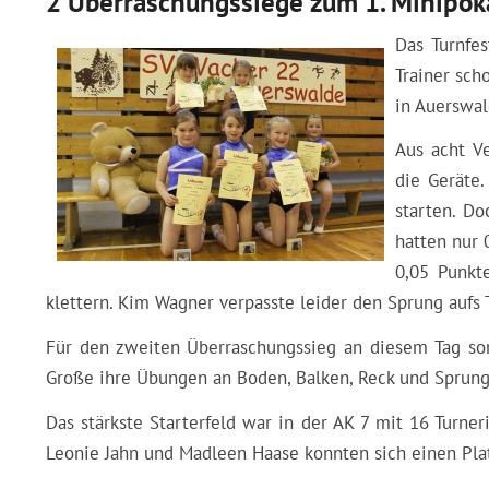
2 Überraschungssiege zum 1. Minipok
Das Turnfe
Trainer sch
in Auerswal
Aus acht V
die Geräte
starten. Do
hatten nur 
0,05 Punkt
klettern. Kim Wagner verpasste leider den Sprung aufs
Für den zweiten Überraschungssieg an diesem Tag sor
Große ihre Übungen an Boden, Balken, Reck und Sprung
Das stärkste Starterfeld war in der AK 7 mit 16 Turn
Leonie Jahn und Madleen Haase konnten sich einen Plat