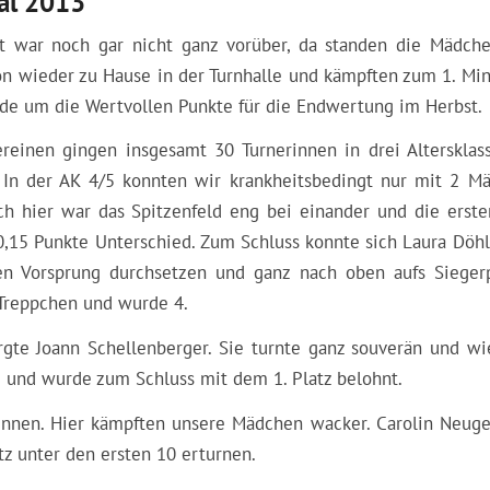
al 2013
st war noch gar nicht ganz vorüber, da standen die Mädch
on wieder zu Hause in der Turnhalle und kämpften zum 1. Min
de um die Wertvollen Punkte für die Endwertung im Herbst.
ereinen gingen insgesamt 30 Turnerinnen in drei Altersklas
. In der AK 4/5 konnten wir krankheitsbedingt nur mit 2 M
ch hier war das Spitzenfeld eng bei einander und die erste
0,15 Punkte Unterschied. Zum Schluss konnte sich Laura Döhl
en Vorsprung durchsetzen und ganz nach oben aufs Sieger
 Treppchen und wurde 4.
gte Joann Schellenberger. Sie turnte ganz souverän und wi
 und wurde zum Schluss mit dem 1. Platz belohnt.
erinnen. Hier kämpften unsere Mädchen wacker. Carolin Neuge
z unter den ersten 10 erturnen.