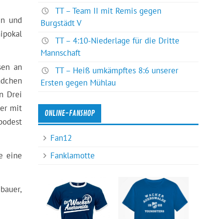
TT – Team II mit Remis gegen
en und
Burgstädt V
ipokal
TT – 4:10-Niederlage für die Dritte
Mannschaft
sen an
TT – Heiß umkämpftes 8:6 unserer
ädchen
Ersten gegen Mühlau
n Drei
er mit
ONLINE-FANSHOP
podest
Fan12
Fanklamotte
e eine
bauer,