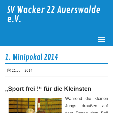
Skip
to
SV Wacker 22 Auerswalde
content
e.V.
1. Minipokal 2014
21. Juni 2014
„Sport frei !“ für die Kleinsten
Während die kleinen
Jungs draußen auf