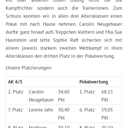
ein oder anderen tollen Übung nicht nur die
Kampfrichter sondern auch die Trainerinnen. Zum
Schluss konnten wir in allen drei Altersklassen einen
Pokal mit nach Hause nehmen. Carolin Neugebauer
durfte ganz hinauf aufs Treppchen klettern und Mia-Sue
Haunstein und Jette Sophie Raft sicherten sich mit
einem jeweils starkem zweiten Wettkampf in ihren
Altersklassen den dritten Platz in der Pokalwertung.
Unsere Platzierungen:
AK 4/5
Pokalwertung
2. Platz
Carolin
34,60
1. Platz
68,15
Neugebauer
Pkt
Pkt
7. Platz
Leonie Jahn
30,40
6. Platz
59,05
Pkt
Pkt
8. Platz
Madleen
30,10
8. Platz
30,10