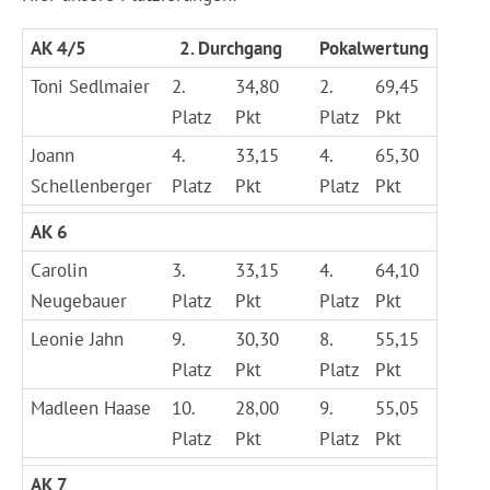
AK 4/5
2. Durchgang
Pokalwertung
Toni Sedlmaier
2.
34,80
2.
69,45
Platz
Pkt
Platz
Pkt
Joann
4.
33,15
4.
65,30
Schellenberger
Platz
Pkt
Platz
Pkt
AK 6
Carolin
3.
33,15
4.
64,10
Neugebauer
Platz
Pkt
Platz
Pkt
Leonie Jahn
9.
30,30
8.
55,15
Platz
Pkt
Platz
Pkt
Madleen Haase
10.
28,00
9.
55,05
Platz
Pkt
Platz
Pkt
AK 7