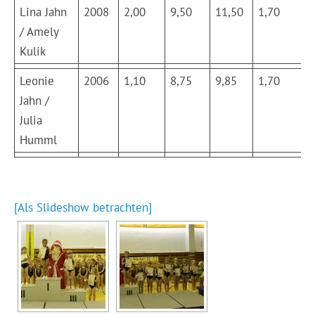
Lina Jahn
2008
2,00
9,50
11,50
1,70
8
/ Amely
Kulik
Leonie
2006
1,10
8,75
9,85
1,70
8
Jahn /
Julia
Humml
[Als Slideshow betrachten]