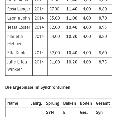
Rosa Langer
2014
57,00
11,40
4,00
8,80
Leonie John
2014
55,00
11,00
4,00
8,70
Tessa Löster
2014
52,00
10,40
4,00
8,95
Mariella
2014
54,00
10,80
4,00
8,80
Mehner
Ella Kunig
2014
52,00
10,40
4,00
8,60
Julie Lilou
2014
51,00
10,20
4,00
8,75
Winkler
Die Ergebnisse im Synchronturnen
Name
Jahrg.
Sprung
Balken
Boden
Gesamt
P
SYN
E
Ges.
Syn
E