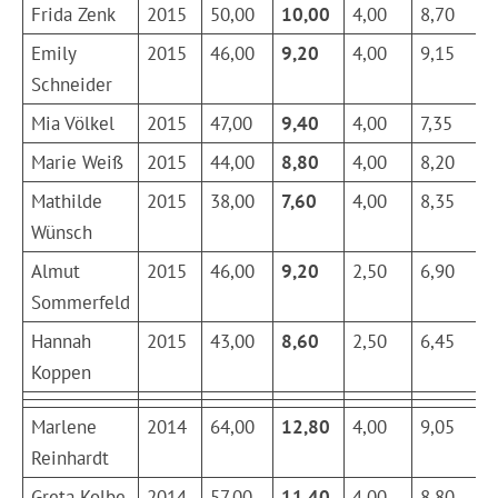
Frida Zenk
2015
50,00
10,00
4,00
8,70
Emily
2015
46,00
9,20
4,00
9,15
Schneider
Mia Völkel
2015
47,00
9,40
4,00
7,35
Marie Weiß
2015
44,00
8,80
4,00
8,20
Mathilde
2015
38,00
7,60
4,00
8,35
Wünsch
Almut
2015
46,00
9,20
2,50
6,90
Sommerfeld
Hannah
2015
43,00
8,60
2,50
6,45
Koppen
Marlene
2014
64,00
12,80
4,00
9,05
Reinhardt
Greta Kolbe
2014
57,00
11,40
4,00
8,80