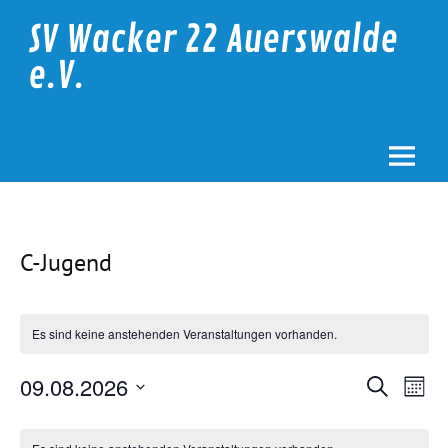
Skip
to
SV Wacker 22 Auerswalde
content
e.V.
C-Jugend
Es sind keine anstehenden Veranstaltungen vorhanden.
Veranstalt
Vera
09.08.2026
Suche
Suche
Ansi
Monat
Datum
und
Navi
wählen.
Kalender
Ansichten,
von
Navigation