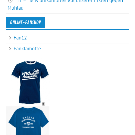
TT – Heiß umkämpftes 8:6 unserer Ersten gegen
Mühlau
ONLINE-FANSHOP
Fan12
Fanklamotte