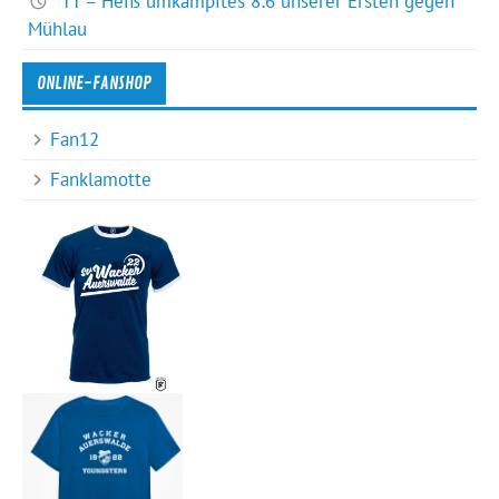
TT – Heiß umkämpftes 8:6 unserer Ersten gegen
Mühlau
ONLINE-FANSHOP
Fan12
Fanklamotte