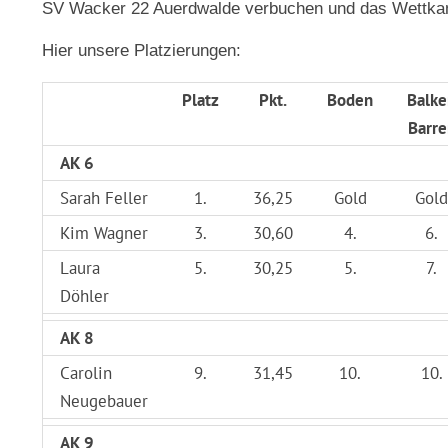
SV Wacker 22 Auerdwalde verbuchen und das Wettkamp
Hier unsere Platzierungen:
Platz
Pkt.
Boden
Balke
Barre
AK 6
Sarah Feller
1.
36,25
Gold
Gold
Kim Wagner
3.
30,60
4.
6.
Laura
5.
30,25
5.
7.
Döhler
AK 8
Carolin
9.
31,45
10.
10.
Neugebauer
AK 9