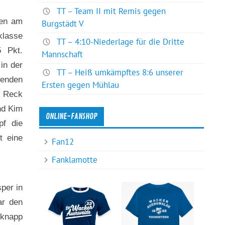
TT – Team II mit Remis gegen
len am
Burgstädt V
klasse
TT – 4:10-Niederlage für die Dritte
5 Pkt.
Mannschaft
in der
TT – Heiß umkämpftes 8:6 unserer
genden
Ersten gegen Mühlau
, Reck
nd Kim
ONLINE-FANSHOP
pf die
t eine
Fan12
Fanklamotte
per in
ar den
 knapp