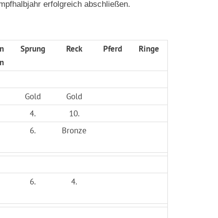
fhalbjahr erfolgreich abschließen.
n
Sprung
Reck
Pferd
Ringe
n
Gold
Gold
4.
10.
6.
Bronze
6.
4.