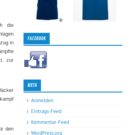
h die
hlagen
FACEBOOK
zug in
ämpfte
t. zur
META
Wacker
tkampf
Anmelden
Eintrags-Feed
Kommentar-Feed
ür den
WordPress.org