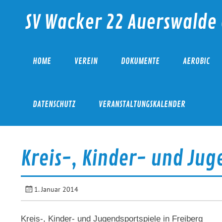
Skip
to
SV Wacker 22 Auerswalde 
content
HOME
VEREIN
DOKUMENTE
AEROBIC
DATENSCHUTZ
VERANSTALTUNGSKALENDER
Kreis-, Kinder- und Jug
1. Januar 2014
Kreis-, Kinder- und Jugendsportspiele in Freiberg