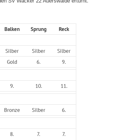
den SV Wacker 22 Auerswalde erturnt.
Balken
Sprung
Reck
Silber
Silber
Silber
Gold
6.
9.
9.
10.
11.
Bronze
Silber
6.
8.
7.
7.