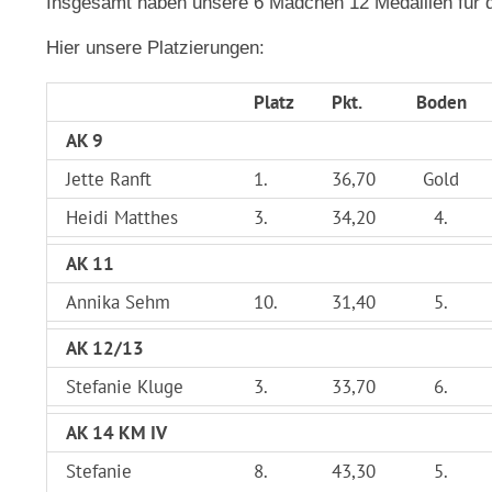
Insgesamt haben unsere 6 Mädchen 12 Medaillen für 
Hier unsere Platzierungen:
Platz
Pkt.
Boden
AK 9
Jette Ranft
1.
36,70
Gold
Heidi Matthes
3.
34,20
4.
AK 11
Annika Sehm
10.
31,40
5.
AK 12/13
Stefanie Kluge
3.
33,70
6.
AK 14 KM IV
Stefanie
8.
43,30
5.