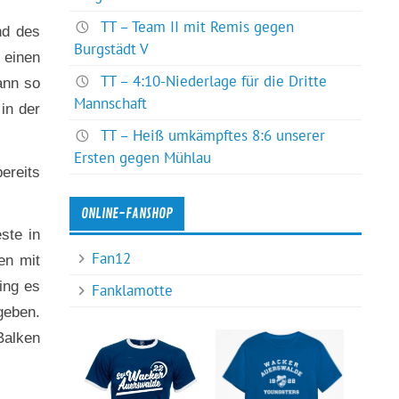
TT – Team II mit Remis gegen
nd des
Burgstädt V
 einen
TT – 4:10-Niederlage für die Dritte
ann so
Mannschaft
in der
TT – Heiß umkämpftes 8:6 unserer
Ersten gegen Mühlau
ereits
ONLINE-FANSHOP
ste in
Fan12
en mit
ing es
Fanklamotte
geben.
Balken