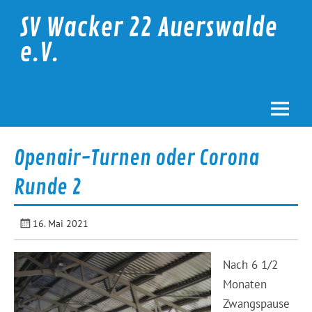
Skip
to
SV Wacker 22 Auerswalde
content
e.V.
Openair-Turnen oder Corona
Runde 2
16. Mai 2021
Nach 6 1/2
Monaten
Zwangspause