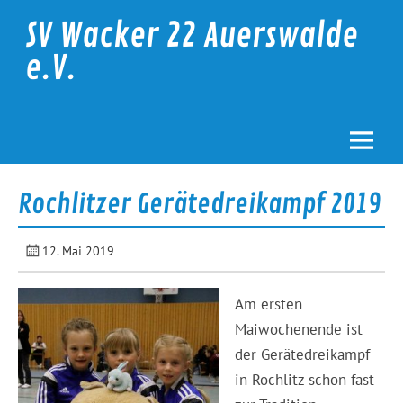
Skip
to
SV Wacker 22 Auerswalde
content
e.V.
Rochlitzer Gerätedreikampf 2019
12. Mai 2019
Am ersten
Maiwochenende ist
der Gerätedreikampf
in Rochlitz schon fast