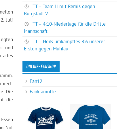
TT – Team II mit Remis gegen
nellen
Burgstädt V
. Juli
TT – 4:10-Niederlage für die Dritte
Mannschaft
legten
TT – Heiß umkämpftes 8:6 unserer
rn und
Ersten gegen Mühlau
 alles
ONLINE-FANSHOP
gramm.
Fan12
niert.
Fanklamotte
e. Die
uf die
 Essen
nn Not