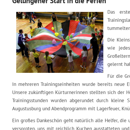
Gelungener Start in die Ferien
Das erst
Trainingsl
tummelten 
Die Kleins
wie jede
Großeltern
gelernt ha
Für die Gr
In mehreren Trainingseinheiten wurde bereits neue El
Unsere zukünftigen Kürturnerinnen stellten sich der 
Trainingsstunden wurden abgerundet durch kleine 
Augustusburg und Abendprogramm mit Lagerfeuer, Kn
Ein großes Dankeschön geht natürlich alle Helfer, die 
versorgten, uns mit reichlich Kuchen ausstatteten u