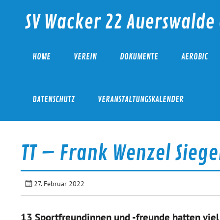
Skip
to
SV Wacker 22 Auerswalde 
content
HOME
VEREIN
DOKUMENTE
AEROBIC
DATENSCHUTZ
VERANSTALTUNGSKALENDER
TT – Frank Wenzel Siege
27. Februar 2022
13 Sportfreundinnen und -freunde hatten vie