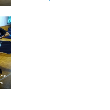
nes in
en.