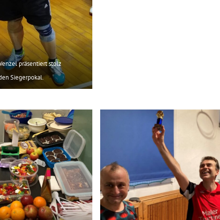
enzel präsentiert stolz
den Siegerpokal.