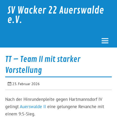
Skip
to
SV Wacker 22 Auerswalde
content
e.V.
TT – Team II mit starker
Vorstellung
23. Februar 2026
Nach der Hinrundenpleite gegen Hartmannsdorf IV
gelingt
Auerswalde II
eine gelungene Revanche mit
einem 9:5-Sieg.