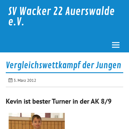
Skip
to
SV Wacker 22 Auerswalde
content
e.V.
Vergleichswettkampf der Jungen
3. März 2012
Kevin ist bester Turner in der AK 8/9